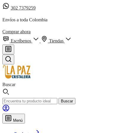
302 7379259
Envíos a toda Colombia
Comprar ahora
Escríbenos
Tiendas
Buscar
Buscar
Menú