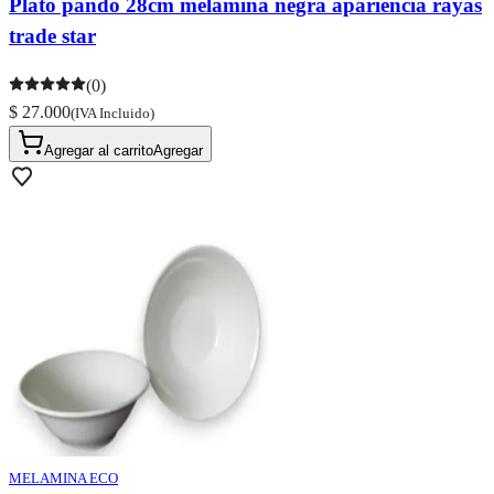
Plato pando 28cm melamina negra apariencia rayas
trade star
(0)
$ 27.000
(IVA Incluido)
Agregar al carrito
Agregar
MELAMINA ECO