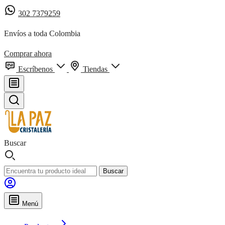
302 7379259
Envíos a toda Colombia
Comprar ahora
Escríbenos
Tiendas
Buscar
Buscar
Menú