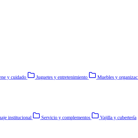
ene y cuidado
Juguetes y entretenimiento
Muebles y organizac
aje institucional
Servicio y complementos
Vajilla y cubertería