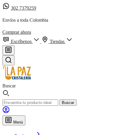
302 7379259
Envíos a toda Colombia
Comprar ahora
Escríbenos
Tiendas
Buscar
Buscar
Menú