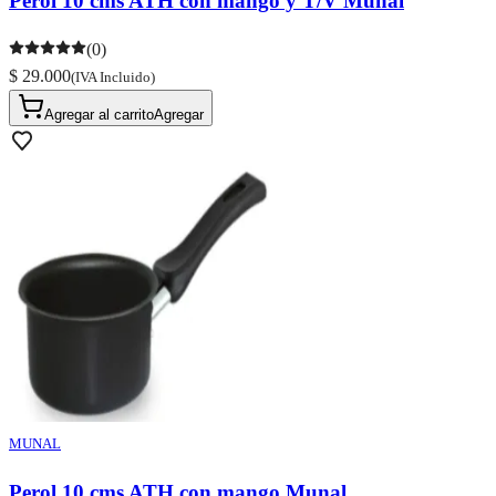
Perol 10 cms ATH con mango y T/V Munal
(0)
$ 29.000
(IVA Incluido)
Agregar al carrito
Agregar
MUNAL
Perol 10 cms ATH con mango Munal