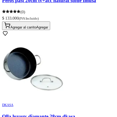
Peros past 20cm tv+acc natural stone Imusa
(0)
$ 133.000
(IVA Incluido)
Agregar al carrito
Agregar
DKASA
Olla luxury diamante 28cm dkasa