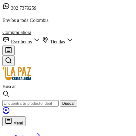
302 7379259
Envíos a toda Colombia
Comprar ahora
Escríbenos
Tiendas
Buscar
Buscar
Menú