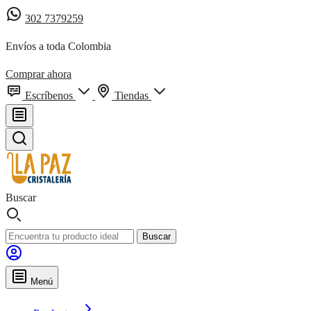
302 7379259
Envíos a toda Colombia
Comprar ahora
Escríbenos
Tiendas
Buscar
Buscar
Menú