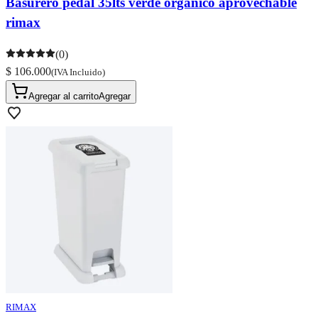
Basurero pedal 35lts verde organico aprovechable
rimax
(0)
$ 106.000
(IVA Incluido)
Agregar al carrito
Agregar
RIMAX