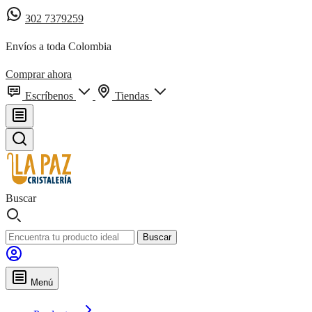
302 7379259
Envíos a toda Colombia
Comprar ahora
Escríbenos
Tiendas
Buscar
Buscar
Menú