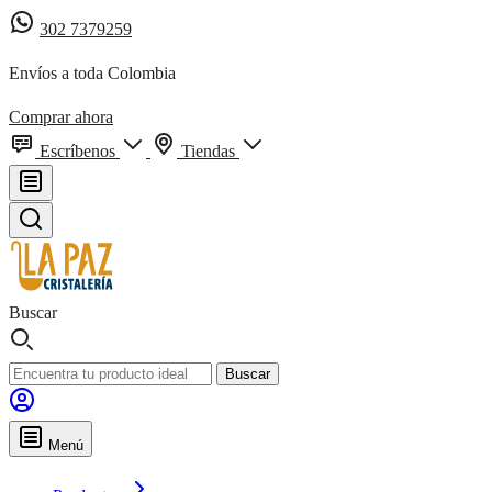
302 7379259
Envíos a toda Colombia
Comprar ahora
Escríbenos
Tiendas
Buscar
Buscar
Menú