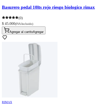
Basurero pedal 10lts rojo riesgo biologico rimax
(0)
$ 45.000
(IVA Incluido)
Agregar al carrito
Agregar
RIMAX