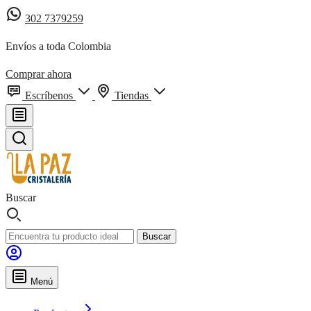
302 7379259
Envíos a toda Colombia
Comprar ahora
Escríbenos
Tiendas
Buscar
Buscar
Menú