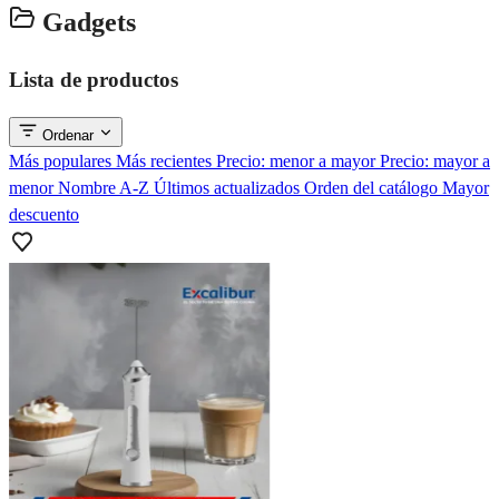
Gadgets
Lista de productos
Ordenar
Más populares
Más recientes
Precio: menor a mayor
Precio: mayor a
menor
Nombre A-Z
Últimos actualizados
Orden del catálogo
Mayor
descuento