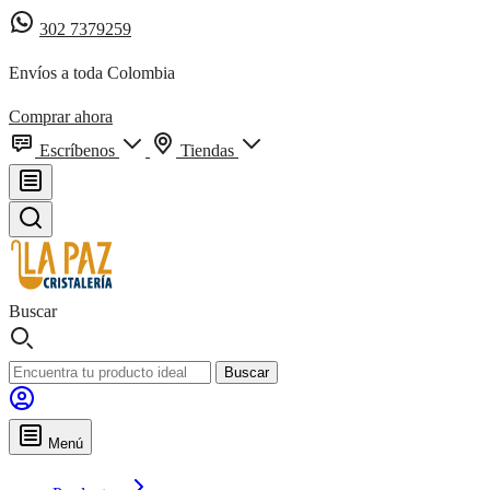
302 7379259
Envíos a toda Colombia
Comprar ahora
Escríbenos
Tiendas
Buscar
Buscar
Menú