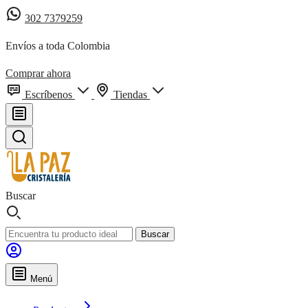
302 7379259
Envíos a toda Colombia
Comprar ahora
Escríbenos
Tiendas
Buscar
Buscar
Menú