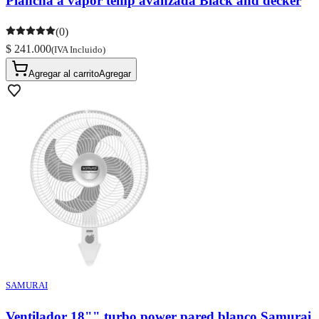
Plancha a vapor temp avanzada Black and decker
(0)
$ 241.000
(IVA Incluido)
Agregar al carrito
Agregar
SAMURAI
Ventilador 18"" turbo power pared blanco Samurai