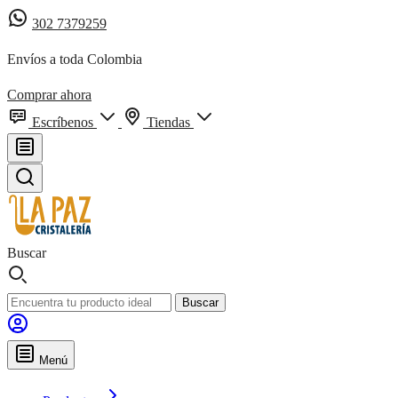
302 7379259
Envíos a toda Colombia
Comprar ahora
Escríbenos
Tiendas
Buscar
Buscar
Menú