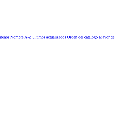
 menor
Nombre A-Z
Últimos actualizados
Orden del catálogo
Mayor de