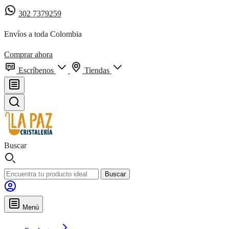
302 7379259
Envíos a toda Colombia
Comprar ahora
Escríbenos
Tiendas
Buscar
Buscar
Menú