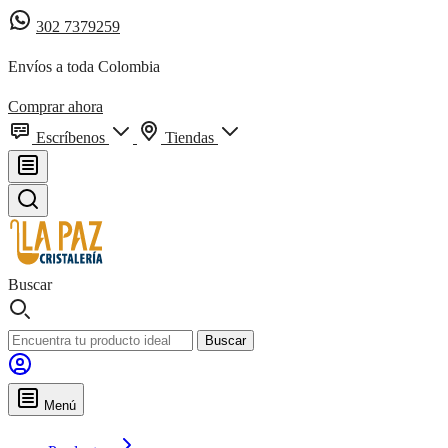
302 7379259
Envíos a toda Colombia
Comprar ahora
Escríbenos
Tiendas
Buscar
Buscar
Menú