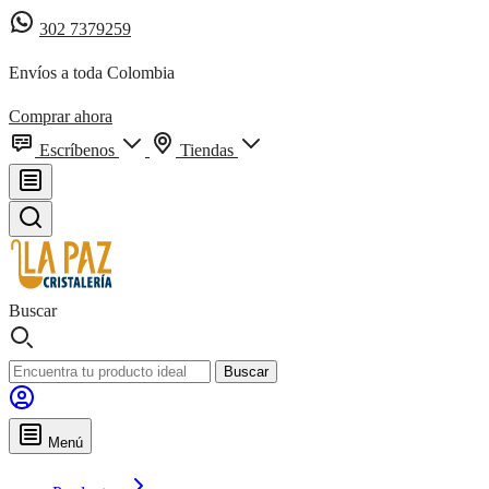
302 7379259
Envíos a toda Colombia
Comprar ahora
Escríbenos
Tiendas
Buscar
Buscar
Menú