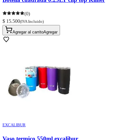
(0)
$ 15.500
(IVA Incluido)
Agregar al carrito
Agregar
EXCALIBUR
Vaso termico 550ml excalibur