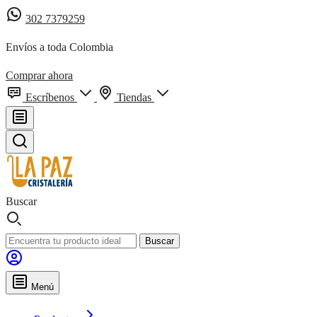
302 7379259
Envíos a toda Colombia
Comprar ahora
Escríbenos
Tiendas
Buscar
Buscar
Menú