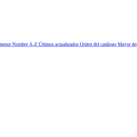
 menor
Nombre A-Z
Últimos actualizados
Orden del catálogo
Mayor de