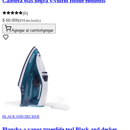
Cafetera 6tzs negra v/vidrio Home elements
(0)
$ 60.000
(IVA Incluido)
Agregar al carrito
Agregar
BLACK AND DECKER
Plancha a vapor trueglide teal Black and decker