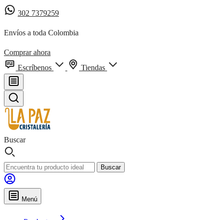
302 7379259
Envíos a toda Colombia
Comprar ahora
Escríbenos
Tiendas
Buscar
Buscar
Menú