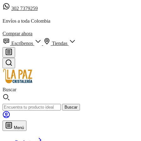
302 7379259
Envíos a toda Colombia
Comprar ahora
Escríbenos
Tiendas
Buscar
Buscar
Menú