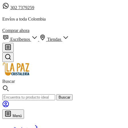
302 7379259
Envíos a toda Colombia
Comprar ahora
Escríbenos
Tiendas
Buscar
Buscar
Menú