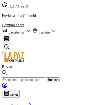
302 7379259
Envíos a toda Colombia
Comprar ahora
Escríbenos
Tiendas
Buscar
Buscar
Menú