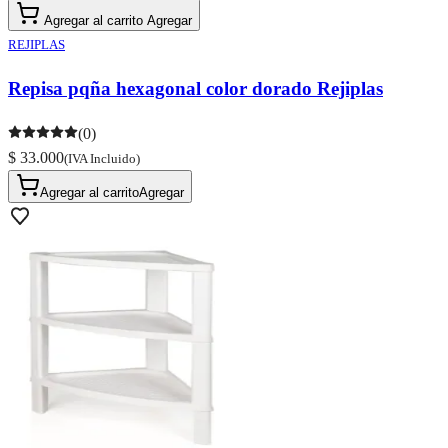
Agregar al carrito
Agregar
REJIPLAS
Repisa pqña hexagonal color dorado Rejiplas
(0)
$ 33.000
(IVA Incluido)
Agregar al carrito
Agregar