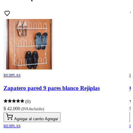
REJIPLAS
D
Zapatero pared 9 pares blanco Rejiplas
O
(0)
$ 42.000
$
(IVA Incluido)
Agregar al carrito
Agregar
REJIPLAS
D