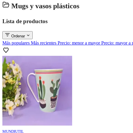
Mugs y vasos plásticos
Lista de productos
Ordenar
Más populares
Más recientes
Precio: menor a mayor
Precio: mayor a
MUNDIUTIL