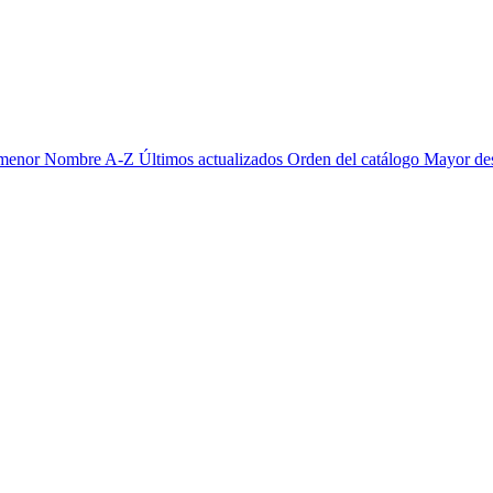
 menor
Nombre A-Z
Últimos actualizados
Orden del catálogo
Mayor de