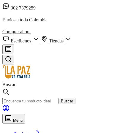
302 7379259
Envíos a toda Colombia
Comprar ahora
Escríbenos
Tiendas
Buscar
Buscar
Menú