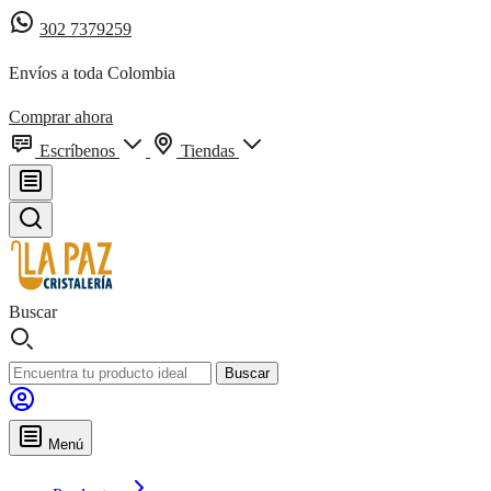
302 7379259
Envíos a toda Colombia
Comprar ahora
Escríbenos
Tiendas
Buscar
Buscar
Menú