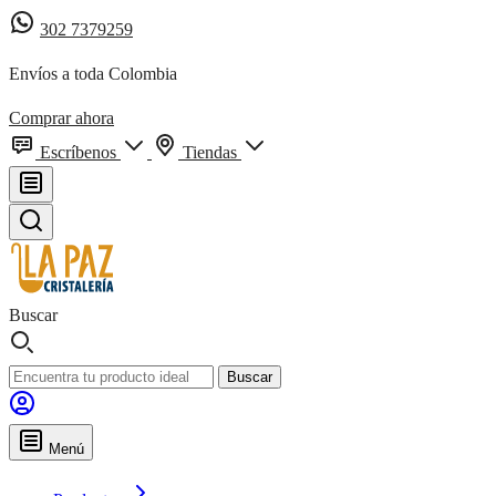
302 7379259
Envíos a toda Colombia
Comprar ahora
Escríbenos
Tiendas
Buscar
Buscar
Menú