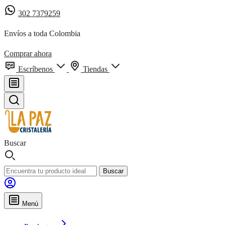
302 7379259
Envíos a toda Colombia
Comprar ahora
Escríbenos
Tiendas
Buscar
Buscar
Menú