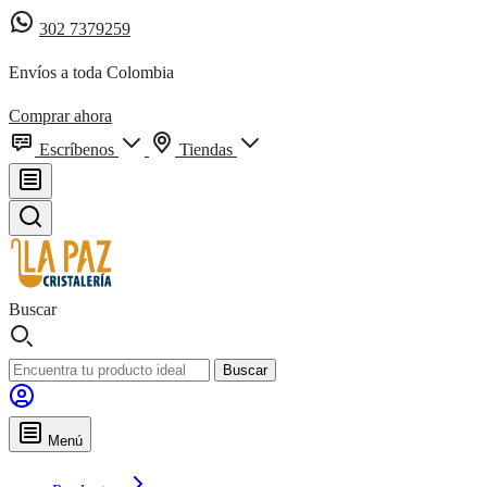
302 7379259
Envíos a toda Colombia
Comprar ahora
Escríbenos
Tiendas
Buscar
Buscar
Menú