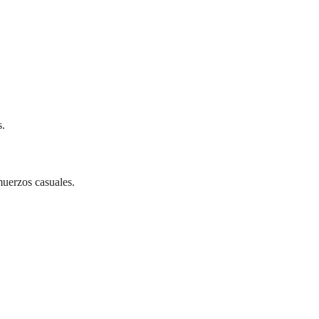
s.
lmuerzos casuales.