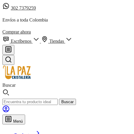
302 7379259
Envíos a toda Colombia
Comprar ahora
Escríbenos
Tiendas
Buscar
Buscar
Menú