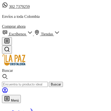
302 7379259
Envíos a toda Colombia
Comprar ahora
Escríbenos
Tiendas
Buscar
Buscar
Menú