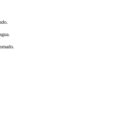
ado.
 agua.
cromado.