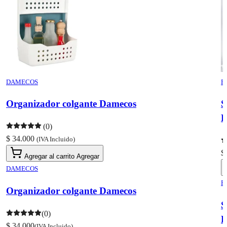
DAMECOS
R
Organizador colgante Damecos
S
R
(0)
$ 34.000
(IVA Incluido)
$
Agregar al carrito
Agregar
DAMECOS
R
Organizador colgante Damecos
S
(0)
R
$ 34.000
(IVA Incluido)