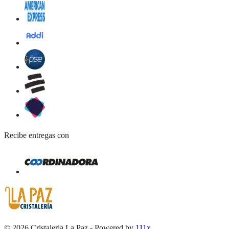
Recibe entregas con
©
2026
Cristaleria La Paz
-
Powered by
111x
.