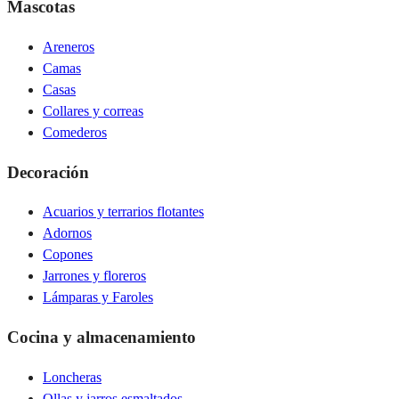
Mascotas
Areneros
Camas
Casas
Collares y correas
Comederos
Decoración
Acuarios y terrarios flotantes
Adornos
Copones
Jarrones y floreros
Lámparas y Faroles
Cocina y almacenamiento
Loncheras
Ollas y jarros esmaltados