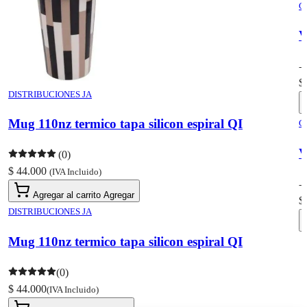
C
V
-
$
DISTRIBUCIONES JA
Mug 110nz termico tapa silicon espiral QI
C
V
(0)
$ 44.000
(IVA Incluido)
-
Agregar al carrito
Agregar
$
DISTRIBUCIONES JA
Mug 110nz termico tapa silicon espiral QI
(0)
$ 44.000
(IVA Incluido)