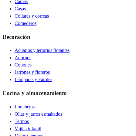
Camas
Casas
Collares y correas
Comederos
Decoración
Acuarios y terrarios flotantes
Adornos
Copones
Jarrones y floreros
Lámparas y Faroles
Cocina y almacenamiento
Loncheras
Ollas y jarros esmaltados
Termos
Vajilla infantil
Vasos y teteros