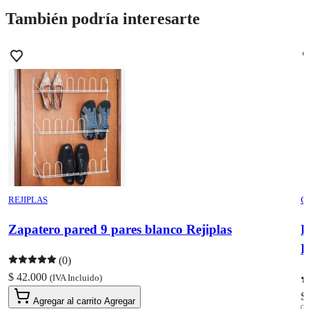
También podría interesarte
REJIPLAS
C
Zapatero pared 9 pares blanco Rejiplas
P
(0)
$ 42.000
(IVA Incluido)
$
Agregar al carrito
Agregar