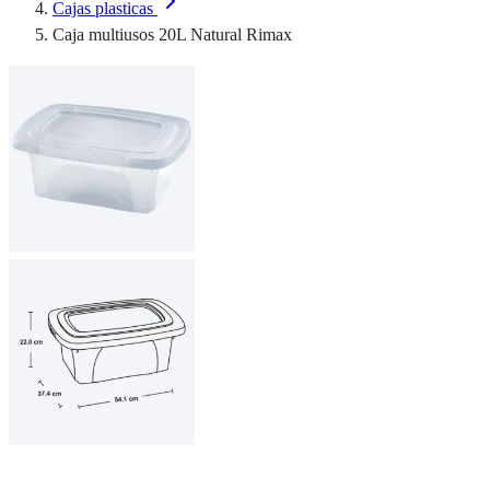
Cajas plasticas
Caja multiusos 20L Natural Rimax