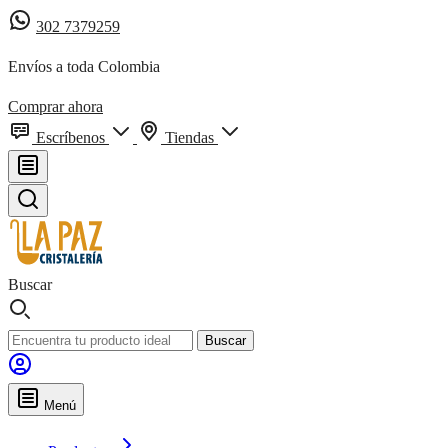
302 7379259
Envíos a toda Colombia
Comprar ahora
Escríbenos
Tiendas
Buscar
Buscar
Menú