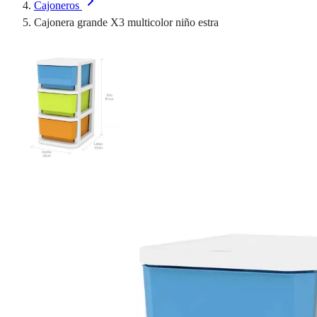
Cajoneros
Cajonera grande X3 multicolor niño estra