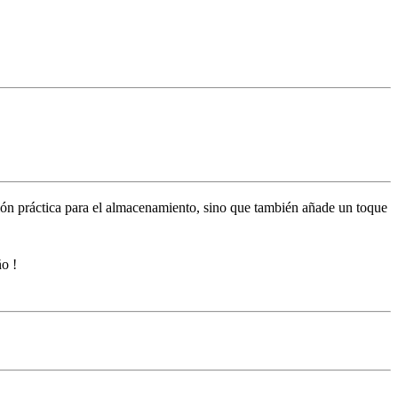
ión práctica para el almacenamiento, sino que también añade un toque
ión con la Cajonera Grande X3 Multicolor Niño !