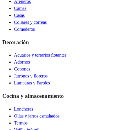
Areneros
Camas
Casas
Collares y correas
Comederos
Decoración
Acuarios y terrarios flotantes
Adornos
Copones
Jarrones y floreros
Lámparas y Faroles
Cocina y almacenamiento
Loncheras
Ollas y jarros esmaltados
Termos
Vajilla infantil