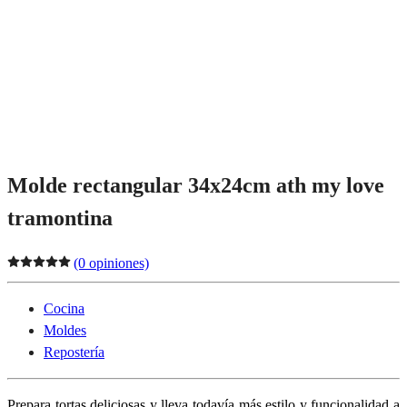
Molde rectangular 34x24cm ath my love
tramontina
(0 opiniones)
Cocina
Moldes
Repostería
Prepara tortas deliciosas y lleva todavía más estilo y funcionalidad a