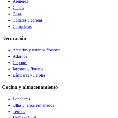
Areneros
Camas
Casas
Collares y correas
Comederos
Decoración
Acuarios y terrarios flotantes
Adornos
Copones
Jarrones y floreros
Lámparas y Faroles
Cocina y almacenamiento
Loncheras
Ollas y jarros esmaltados
Termos
Vajilla infantil