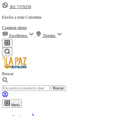
302 7379259
Envíos a toda Colombia
Comprar ahora
Escríbenos
Tiendas
Buscar
Buscar
Menú