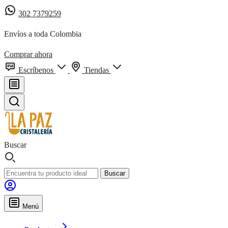
302 7379259
Envíos a toda Colombia
Comprar ahora
Escríbenos
Tiendas
Buscar
Buscar
Menú