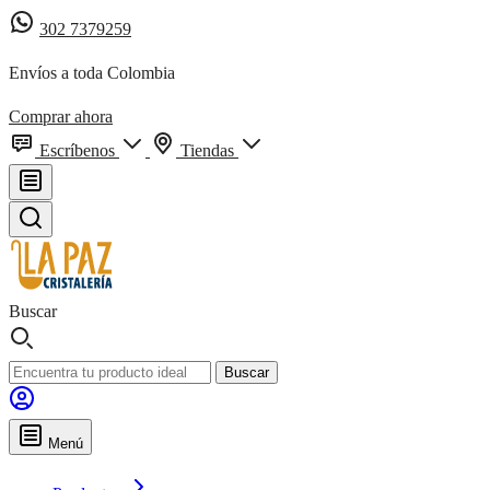
302 7379259
Envíos a toda Colombia
Comprar ahora
Escríbenos
Tiendas
Buscar
Buscar
Menú