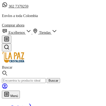
302 7379259
Envíos a toda Colombia
Comprar ahora
Escríbenos
Tiendas
Buscar
Buscar
Menú