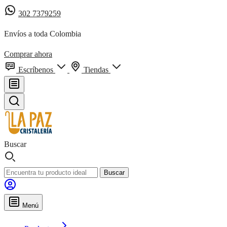
302 7379259
Envíos a toda Colombia
Comprar ahora
Escríbenos
Tiendas
Buscar
Buscar
Menú