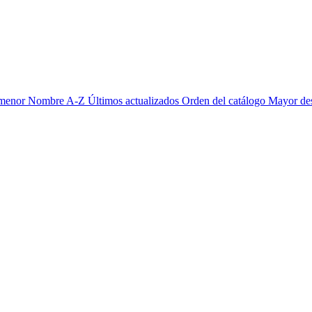
 menor
Nombre A-Z
Últimos actualizados
Orden del catálogo
Mayor de